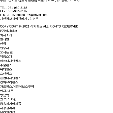
주소 : 경기도 김포시 통진읍 귀전리 26-6 (애기봉로 661-24)
TEL : 031-982-8186
FAX : 031-984-8187
E-MAIL :
ezfence8186@naver.com
개인정보책임관리자 : 심건우
COPYRIGHT @ 2021 이지휀스 ALL RIGHTS RESERVED.
(주)이지테크
회사소개
인사말
연혁
인증서
오시는 길
제품소개
아트디자인휀스
주물휀스
목재휀스
스텐휀스
혼합디자인휀스
강화유리휀스
가드휀스,어린이보호구역
벤치, 대문
방음벽
그 외 디자인
금속제기타제품
시공갤러리
온라인견적