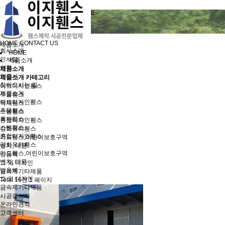
NEW PARADIGM EZTECH FENCE
휀스제작 시공전문업체
이지테크
home
HOME
CONTACT US
제품소개
회사소개
HOME
인사말
제품소개
연혁
제품소개
인증서
제품소개 카테고리
찾아오시는 길
아트디자인휀스
제품소개
주물휀스
아트디자인휀스
목재휀스
주물휀스
스텐휀스
목재휀스
혼합디자인휀스
스텐휀스
강화유리휀스
혼합디자인휀스
가드휀스,어린이보호구역
강화유리휀스
벤치, 대문
가드휀스,어린이보호구역
방음벽
벤치, 대문
그 외 디자인
방음벽
금속제기타제품
그 외 디자인
Total 16건
1 페이지
금속제기타제품
시공갤러리
온라인견적
고객센터