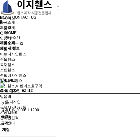
NEW PARADIGM EZTECH FENCE
휀스제작 시공전문업체
HOME
CONTACT US
이지테크
회사소개
home
인사말
제품소개
연혁
HOME
제품소개
인증서
제품소개
찾아오시는 길
페이지 정보
제품소개
아트디자인휀스
주물휀스
목재휀스
스텐휀스
혼합디자인휀스
검색
강화유리휀스
가드휀스,어린이보호구역
그 외 디자인
EZ-I12
벤치, 대문
방음벽
그 외 디자인
가격
금속제기타제품
규격1
W:2000*H:1200
시공갤러리
규격2
온라인견적
고객센터
규격3
재질