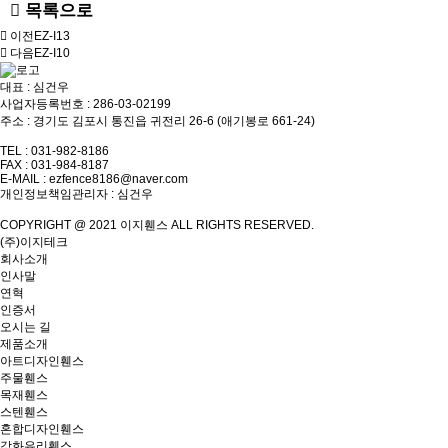
목록으로
이전
EZ-I13
다음
EZ-I10
대표 : 심건우
사업자등록번호 : 286-03-02199
주소 : 경기도 김포시 통진읍 귀전리 26-6 (애기봉로 661-24)
TEL : 031-982-8186
FAX : 031-984-8187
E-MAIL :
ezfence8186@naver.com
개인정보책임관리자 : 심건우
COPYRIGHT @ 2021 이지휀스 ALL RIGHTS RESERVED.
(주)이지테크
회사소개
인사말
연혁
인증서
오시는 길
제품소개
아트디자인휀스
주물휀스
목재휀스
스텐휀스
혼합디자인휀스
강화유리휀스